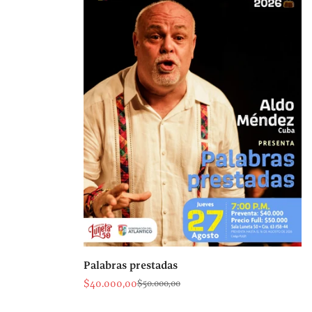
Palabras prestadas
$40.000,00
$50.000,00
Precio
Precio
de
regular