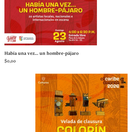
Había una vez... un hombre-pájaro
Precio
$0,00
regular
Colorín colorado... Vino al que vino