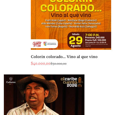
Colorín colorado... Vino al que vino
$40.000,00
$50.000,00
Precio
Precio
de
regular
venta
El Lambe